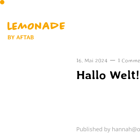
—
16. Mai 2024
1 Comme
Hallo Welt!
Willkommen bei Wor
ihn und beginne mi
Published by hannah@oj