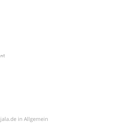
nt
dPress. Dies ist dein erster Beitrag. Bea
t dem Schreiben!
ala.de in
Allgemein